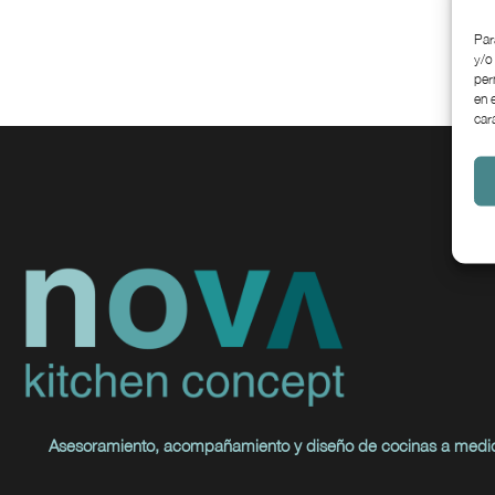
Par
y/o
per
en 
car
Asesoramiento, acompañamiento y diseño de cocinas a medi