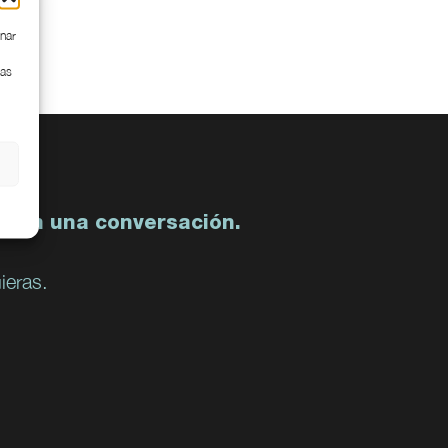
enar
cas
 con una conversación.
ieras.