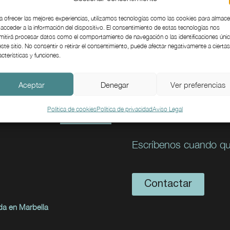
a ofrecer las mejores experiencias, utilizamos tecnologías como las cookies para almac
 acceder a la información del dispositivo. El consentimiento de estas tecnologías nos
mitirá procesar datos como el comportamiento de navegación o las identificaciones úni
este sitio. No consentir o retirar el consentimiento, puede afectar negativamente a ciertas
acterísticas y funciones.
Aceptar
Denegar
Ver preferencias
Política de cookies
Política de privacidad
Aviso Legal
El diseño empieza
Escríbenos cuando qu
Contactar
da en Marbella