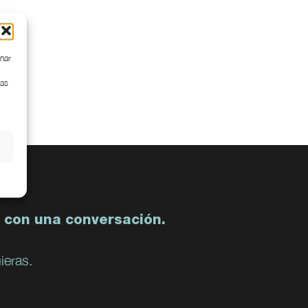
enar
cas
 con una conversación.
ieras.