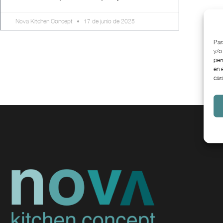
Nova Kitchen Concept
17 de junio de 2025
Par
y/o
per
en 
car