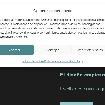
Gestionar consentimiento
a ofrecer las mejores experiencias, utilizamos tecnologías como las cookies para almac
 acceder a la información del dispositivo. El consentimiento de estas tecnologías nos
mitirá procesar datos como el comportamiento de navegación o las identificaciones úni
este sitio. No consentir o retirar el consentimiento, puede afectar negativamente a ciertas
acterísticas y funciones.
Aceptar
Denegar
Ver preferencias
Política de cookies
Política de privacidad
Aviso Legal
El diseño empieza
Escríbenos cuando qu