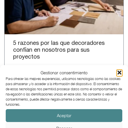
5 razones por las que decoradores
confían en nosotros para sus
proyectos
Nova Kitchen Concept
17 de junio de 2025
Gestionar consentimiento
Para ofrecer las mejores experiencias, utilizamos tecnologías como las cookies
para almacenar y/o acceder a la información del dispositivo. El consentimiento
de estas tecnologías nos permitirá procesar datos como el comportamiento de
El diseño empieza con una
navegación o las identificaciones únicas en este sitio. No consentir o retirar el
conversación.
consentimiento, puede afectar negativamente a ciertas características y
funciones.
Escríbenos cuando quieras.
Aceptar