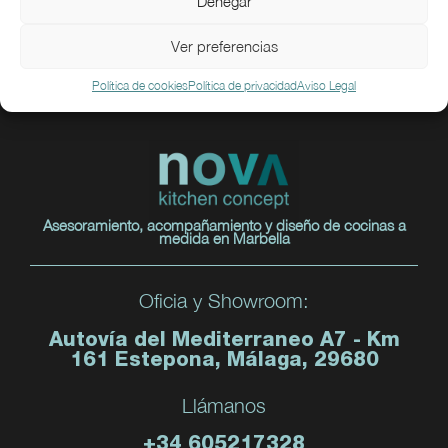
Denegar
Contactar
Ver preferencias
Política de cookies
Política de privacidad
Aviso Legal
Asesoramiento, acompañamiento y diseño de cocinas a
medida en Marbella
Oficia y Showroom:
Autovía del Mediterraneo A7 - Km
161 Estepona, Málaga, 29680
Llámanos
+34 605217328